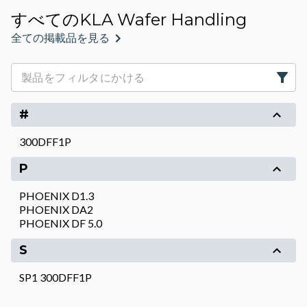
すべてのKLA Wafer Handling
全ての掲載品を見る
#
300DFF1P
P
PHOENIX D1.3
PHOENIX DA2
PHOENIX DF 5.0
S
SP1 300DFF1P