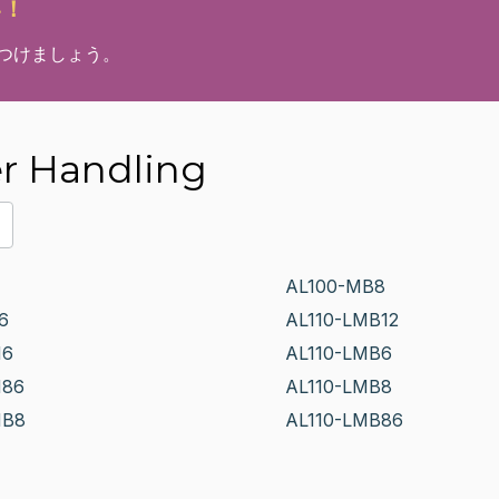
い！
見つけましょう。
 Handling
AL100-MB8
6
AL110-LMB12
M6
AL110-LMB6
M86
AL110-LMB8
MB8
AL110-LMB86