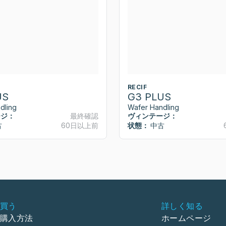
RECIF
US
G3 PLUS
dling
Wafer Handling
ージ：
最終確認
ヴィンテージ：
古
60日以上前
状態：
中古
買う
詳しく知る
購入方法
ホームページ