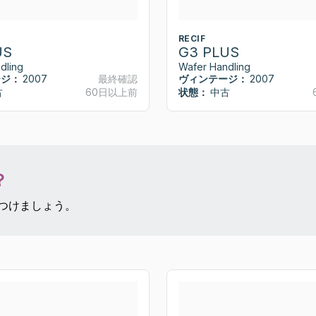
RECIF
US
G3 PLUS
dling
Wafer Handling
ージ：
2007
最終確認
ヴィンテージ：
2007
古
60日以上前
状態：
中古
？
見つけましょう。