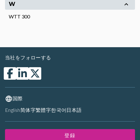
W
WTT 300
当社をフォローする
国際
English
简体字
繁體字
한국어
日本語
登録