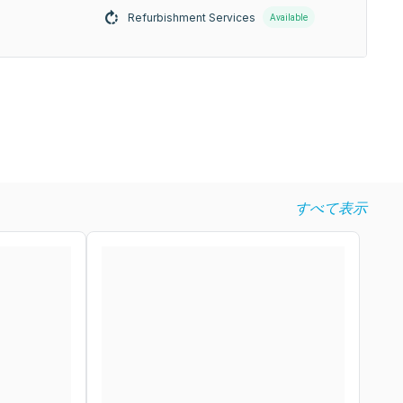
Refurbishment Services
Available
すべて表示