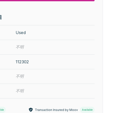
細
Used
不明
112302
不明
不明
Transaction Insured by Moov
able
Available