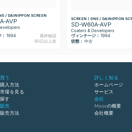
NS / DAINIPPON SCREEN
SCREEN / DNS / DAINIPPON SC
A-AVP
SD-W60A-AVP
Developers
Coaters & Developers
ジ：
1994
最終確認
ヴィンテージ：
1994
60日以上前
状態：
中古
買う
詳しく知る
購入方法
ホームページ
市場を見る
サービス
探す
会社
販売
Moovの概要
販売方法
会社概要