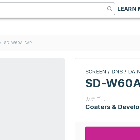
LEARN 
>
SD-W60A-AVP
SCREEN / DNS / DA
SD-W60A
カテゴリ
Coaters & Develo