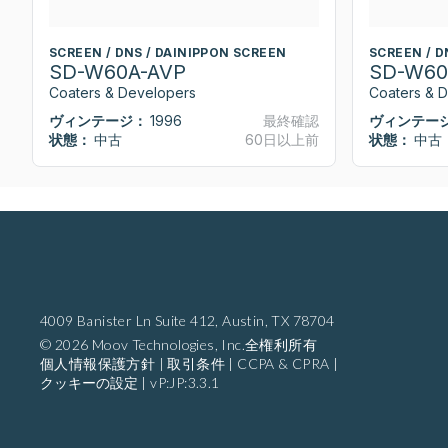
SCREEN / DNS / DAINIPPON SCREEN
SCREEN / D
SD-W60A-AVP
SD-W60
Coaters & Developers
Coaters & 
ヴィンテージ：
1996
最終確認
ヴィンテー
状態：
中古
60日以上前
状態：
中古
4009 Banister Ln Suite 412,
Austin, TX 78704
© 2026 Moov Technologies, Inc.全権利所有
個人情報保護方針
|
取引条件
|
CCPA & CPRA
|
クッキーの設定
|
vP:JP:3.3.1