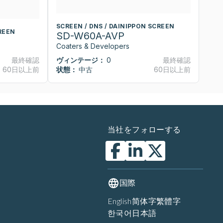
SCREEN / DNS / DAINIPPON SCREEN
S
REEN
SD-W60A-AVP
S
Coaters & Developers
Co
最終確認
ヴィンテージ：
0
最終確認
ヴ
60日以上前
状態：
中古
60日以上前
状
当社をフォローする
国際
English
简体字
繁體字
한국어
日本語