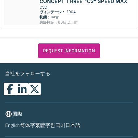
CONCEPT THREE "C3" SPEED MAX
CVD
ヴィンテージ：
2004
状態：
中古
最終検証：
60日以上前
REQUEST INFORMATION
当社をフォローする
国際
English
简体字
繁體字
한국어
日本語