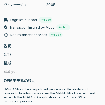
2005
ヴィンテージ：
Logistics Support
Available
Transaction Insured by Moov
Available
Refurbishment Services
Available
説明
(LITE)
構成
構成なし
OEMモデルの説明
SPEED Max offers significant processing flexibility and 
productivity advantages over the SPEED NExT system, and 
extends the HDP CVD application to the 45 and 32 nm 
technology nodes.