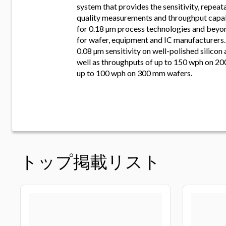
system that provides the sensitivity, repeata
quality measurements and throughput capab
for 0.18 µm process technologies and beyond
for wafer, equipment and IC manufacturers
0.08 µm sensitivity on well-polished silicon
well as throughputs of up to 150 wph on 2
up to 100 wph on 300 mm wafers.
トップ掲載リスト