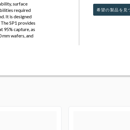
bility, surface
ilities required
希望の製品を見
. It is designed
. The SP1 provides
 at 95% capture, as
00 mm wafers, and