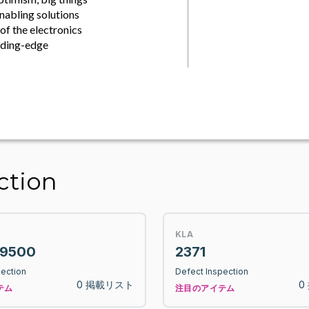
nabling solutions
of the electronics
ading-edge
ction
KLA
9500
2371
pection
Defect Inspection
0 掲載リスト
0
テム
注目のアイテム