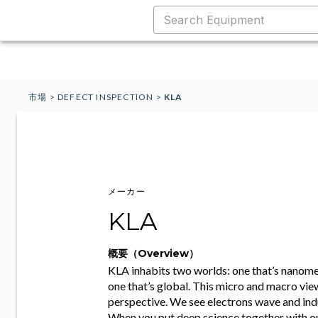
市場
>
DEFECT INSPECTION
>
KLA
メーカー
KLA
概要（Overview）
KLA inhabits two worlds: one that’s nanomet
one that’s global. This micro and macro vie
perspective. We see electrons wave and ind
When you put deep science together with o