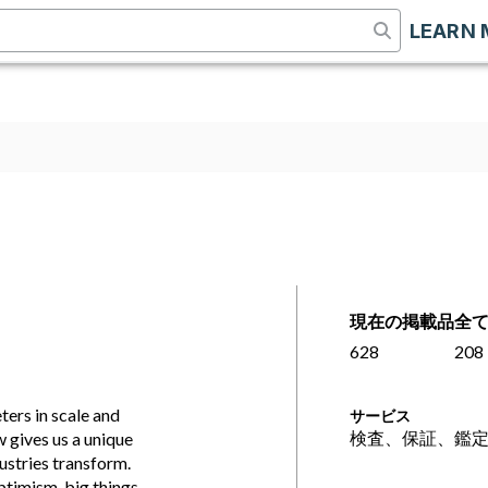
LEARN 
現在の掲載品
全
628
208
ers in scale and
サービス
検査、保証、鑑
w gives us a unique
ustries transform.
ptimism, big things