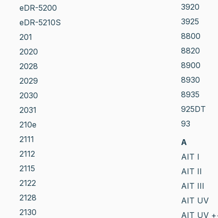
3920
eDR-5200
3925
eDR-5210S
8800
201
8820
2020
8900
2028
8930
2029
8935
2030
925DT
2031
93
210e
2111
A
2112
AIT I
2115
AIT II
2122
AIT III
2128
AIT UV
2130
AIT UV +