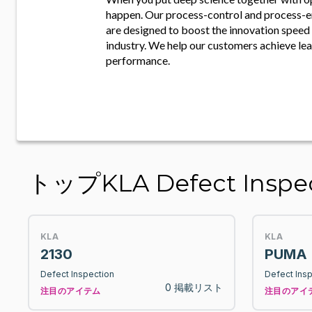
happen. Our process-control and process-e
are designed to boost the innovation speed 
industry. We help our customers achieve le
performance.
トップKLA Defect Inspe
KLA
KLA
2130
PUMA 
Defect Inspection
Defect Ins
0 掲載リスト
注目のアイテム
注目のアイ