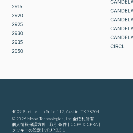
CANDELA
2915
CANDELA
2920
CANDELA
2925
CANDELA
2930
CANDELA
2935
CIRCL
2950
4009 Banister Ln Suite 412,
Austin, TX 78704
© 2026 Moov Technologies, Inc.全権利所有
個人情報保護方針
|
取引条件
|
CCPA & CPRA
|
クッキーの設定
|
vP:JP:3.3.1