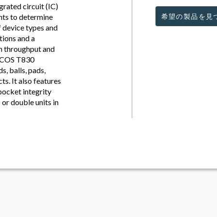
rated circuit (IC)
ts to determine
希望の製品を見
f device types and
tions and a
gh throughput and
 ICOS T830
s, balls, pads,
s. It also features
pocket integrity
or double units in