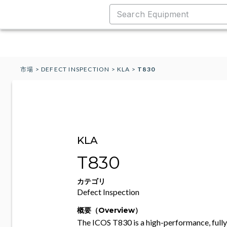
市場
>
DEFECT INSPECTION
>
KLA
>
T830
KLA
T830
カテゴリ
Defect Inspection
概要（Overview）
The ICOS T830 is a high-performance, full