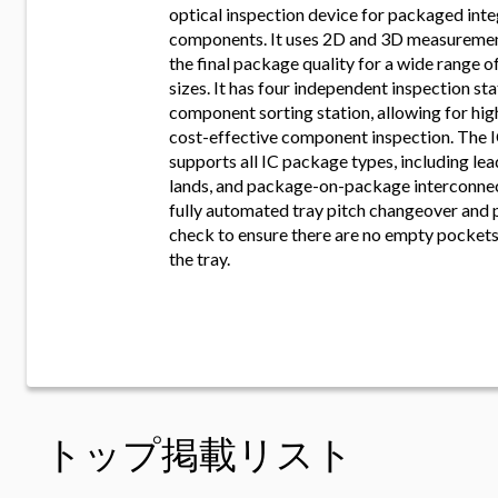
optical inspection device for packaged integ
components. It uses 2D and 3D measuremen
the final package quality for a wide range o
sizes. It has four independent inspection sta
component sorting station, allowing for hi
cost-effective component inspection. The
supports all IC package types, including lead
lands, and package-on-package interconnect
fully automated tray pitch changeover and 
check to ensure there are no empty pockets 
the tray.
トップ掲載リスト