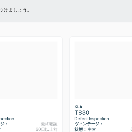
見つけましょう。
KLA
T830
pection
Defect Inspection
ージ：
最終確認
ヴィンテージ：
古
60日以上前
状態：
中古