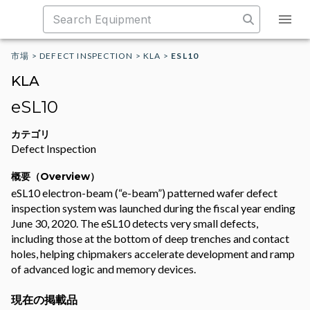
市場
>
DEFECT INSPECTION
>
KLA
>
ESL10
KLA
eSL10
カテゴリ
Defect Inspection
概要（Overview）
eSL10 electron-beam (“e-beam”) patterned wafer defect
inspection system was launched during the fiscal year ending
June 30, 2020. The eSL10 detects very small defects,
including those at the bottom of deep trenches and contact
holes, helping chipmakers accelerate development and ramp
of advanced logic and memory devices.
現在の掲載品