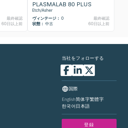
PLASMALAB 80 PLUS
P
Etch/Asher
Et
最終確認
ヴィンテージ：
0
最終確認
ヴ
60日以上前
状態：
中古
60日以上前
状
当社をフォローする
国際
English
简体字
繁體字
한국어
日本語
登録