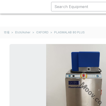
市場
>
Etch/Asher
>
OXFORD
>
PLASMALAB 80 PLUS