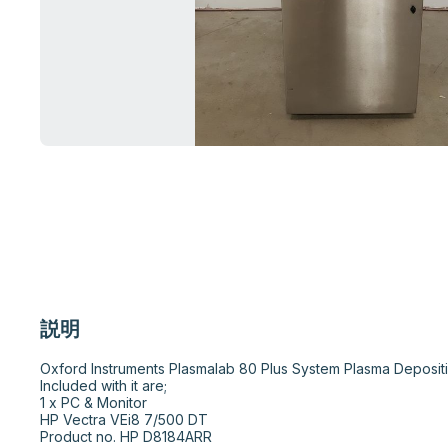
説明
Oxford Instruments Plasmalab 80 Plus System Plasma Deposit
Included with it are;

1 x PC & Monitor

HP Vectra VEi8 7/500 DT

Product no. HP D8184ARR
