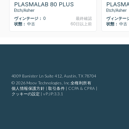
PLASMALAB 80 PLUS
PLASMA
Etch/Asher
Etch/Asher
ヴィンテージ：
0
最終確認
ヴィンテー
状態：
中古
60日以上前
状態：
中古
4009 Banister Ln Suite 412,
Austin, TX 78704
© 2026 Moov Technologies, Inc.全権利所有
個人情報保護方針
|
取引条件
|
CCPA & CPRA
|
クッキーの設定
|
vP:JP:3.3.1