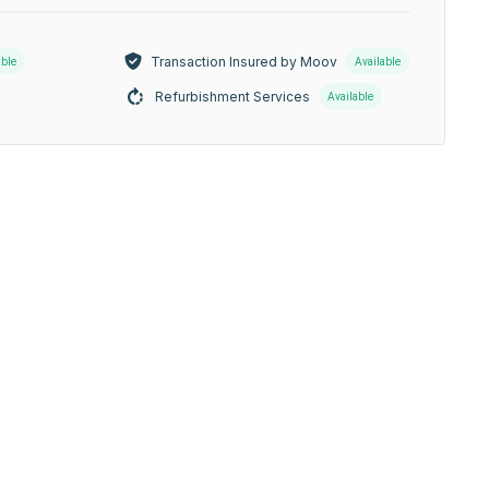
Transaction Insured by Moov
able
Available
Refurbishment Services
Available