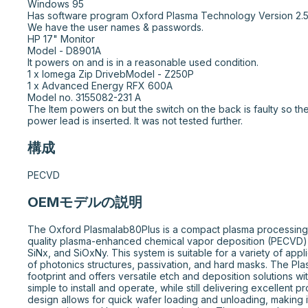
Windows 95

Has software program Oxford Plasma Technology Version 2.57
We have the user names & passwords.

HP 17" Monitor

Model - D8901A

It powers on and is in a reasonable used condition.

1 x Iomega Zip DrivebModel - Z250P

1 x Advanced Energy RFX 600A

Model no. 3155082-231 A

The Item powers on but the switch on the back is faulty so th
power lead is inserted. It was not tested further.
構成
PECVD
OEMモデルの説明
The Oxford Plasmalab80Plus is a compact plasma processing 
quality plasma-enhanced chemical vapor deposition (PECVD) o
SiNx, and SiOxNy. This system is suitable for a variety of appli
of photonics structures, passivation, and hard masks. The Pla
footprint and offers versatile etch and deposition solutions wit
simple to install and operate, while still delivering excellent p
design allows for quick wafer loading and unloading, making it