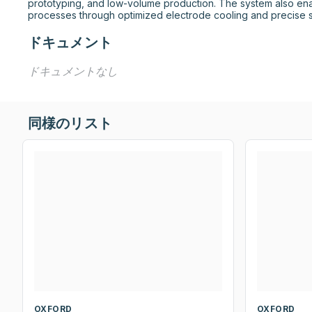
prototyping, and low-volume production. The system also en
processes through optimized electrode cooling and precise s
ドキュメント
ドキュメントなし
同様のリスト
OXFORD
OXFORD