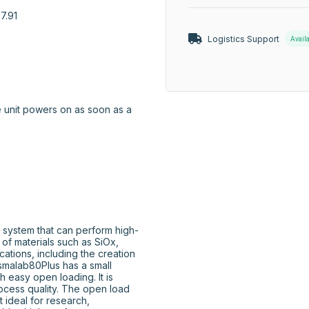
.91

Logistics Support
Avail
e unit powers on as soon as a 
system that can perform high-
f materials such as SiOx, 
cations, including the creation 
smalab80Plus has a small 
h easy open loading. It is 
rocess quality. The open load 
 ideal for research, 