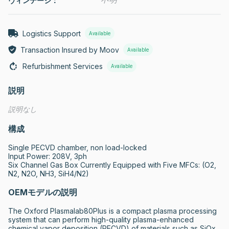
ヴィンテージ：
Logistics Support
Available
Transaction Insured by Moov
Available
Refurbishment Services
Available
説明
説明なし
構成
Single PECVD chamber, non load-locked

Input Power: 208V, 3ph

Six Channel Gas Box Currently Equipped with Five MFCs: (O2, 
N2, N2O, NH3, SiH4/N2)
OEMモデルの説明
The Oxford Plasmalab80Plus is a compact plasma processing 
system that can perform high-quality plasma-enhanced 
chemical vapor deposition (PECVD) of materials such as SiOx, 