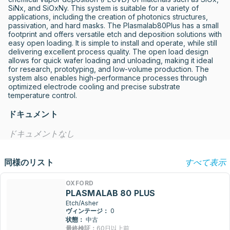
SiNx, and SiOxNy. This system is suitable for a variety of 
applications, including the creation of photonics structures, 
passivation, and hard masks. The Plasmalab80Plus has a small 
footprint and offers versatile etch and deposition solutions with 
easy open loading. It is simple to install and operate, while still 
delivering excellent process quality. The open load design 
allows for quick wafer loading and unloading, making it ideal 
for research, prototyping, and low-volume production. The 
system also enables high-performance processes through 
optimized electrode cooling and precise substrate 
temperature control.
ドキュメント
ドキュメントなし
同様のリスト
すべて表示
OXFORD
PLASMALAB 80 PLUS
Etch/Asher
ヴィンテージ：
0
状態：
中古
最終検証：
60日以上前