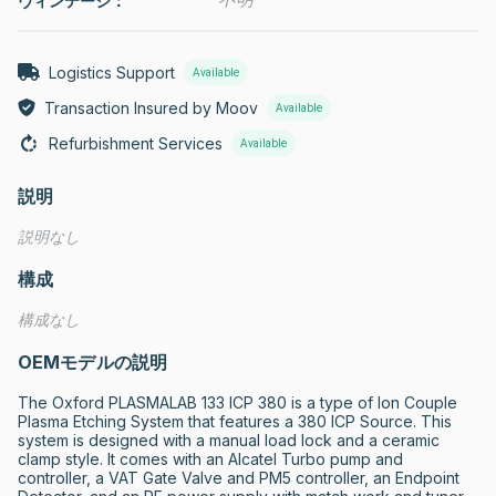
ヴィンテージ：
Logistics Support
Available
Transaction Insured by Moov
Available
Refurbishment Services
Available
説明
説明なし
構成
構成なし
OEMモデルの説明
The Oxford PLASMALAB 133 ICP 380 is a type of Ion Couple 
Plasma Etching System that features a 380 ICP Source. This 
system is designed with a manual load lock and a ceramic 
clamp style. It comes with an Alcatel Turbo pump and 
controller, a VAT Gate Valve and PM5 controller, an Endpoint 