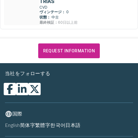
TRIAS
CVD
ヴィンテージ：
0
状態：
中古
最終検証：
60日以上前
REQUEST INFORMATION
当社をフォローする
国際
English
简体字
繁體字
한국어
日本語