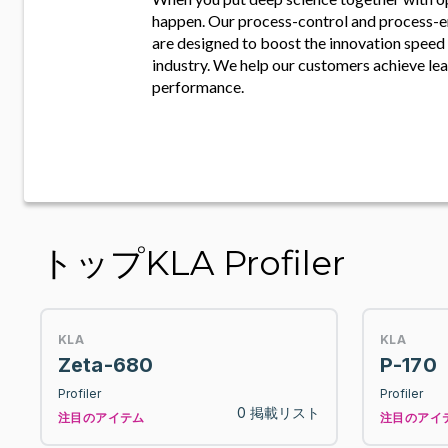
happen. Our process-control and process-e
are designed to boost the innovation speed 
industry. We help our customers achieve le
performance.
トップKLA Profiler
KLA
KLA
Zeta-680
P-170
Profiler
Profiler
0 掲載リスト
注目のアイテム
注目のアイ