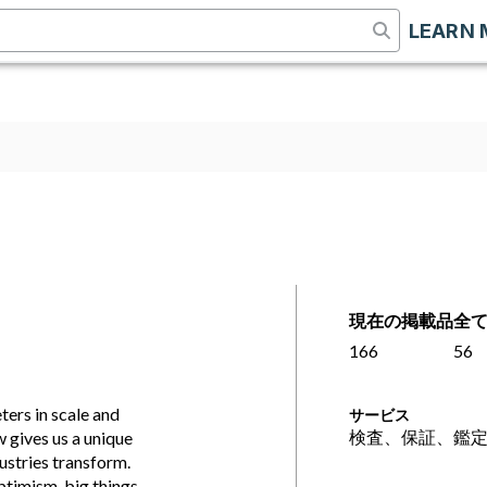
LEARN 
現在の掲載品
全
166
56
ers in scale and
サービス
検査、保証、鑑
w gives us a unique
ustries transform.
ptimism, big things