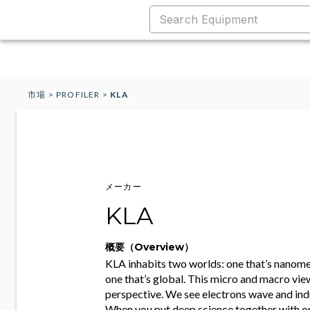
市場
>
PROFILER
>
KLA
メーカー
KLA
概要（Overview）
KLA inhabits two worlds: one that’s nanomet
one that’s global. This micro and macro vie
perspective. We see electrons wave and ind
When you put deep science together with o