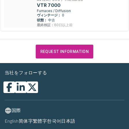
VTR 7000
Furnaces / Diffusion
ヴィンテージ：
0
状態：
中古
最終検証：
60日以上前
REQUEST INFORMATION
当社をフォローする
国際
English
简体字
繁體字
한국어
日本語