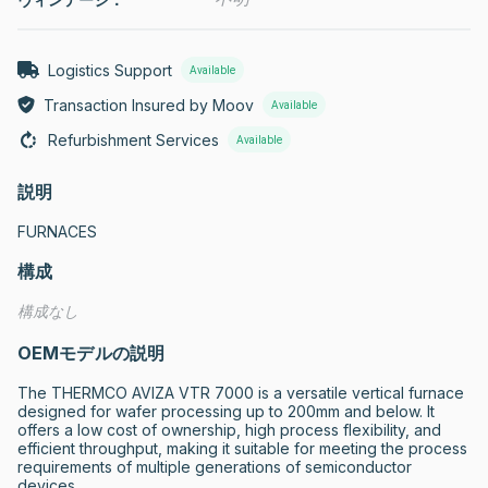
Logistics Support
Available
Transaction Insured by Moov
Available
Refurbishment Services
Available
説明
FURNACES
構成
構成なし
OEMモデルの説明
The THERMCO AVIZA VTR 7000 is a versatile vertical furnace 
designed for wafer processing up to 200mm and below. It 
offers a low cost of ownership, high process flexibility, and 
efficient throughput, making it suitable for meeting the process 
requirements of multiple generations of semiconductor 
devices