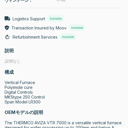
ヴィンテージ：
Logistics Support
Available
Transaction Insured by Moov
Available
Refurbishment Services
Available
説明
説明なし
構成
Vertical Furnace

Polyimide cure

Digital Controls

MKStype 250 Control

Span Model LR300
OEMモデルの説明
The THERMCO AVIZA VTR 7000 is a versatile vertical furnace 
designed for wafer processing up to 200mm and below. It 