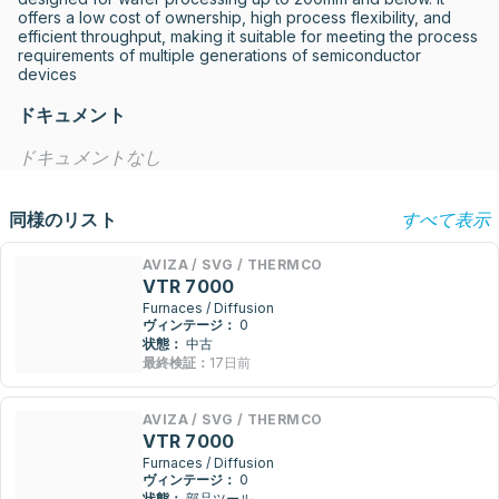
offers a low cost of ownership, high process flexibility, and 
efficient throughput, making it suitable for meeting the process 
requirements of multiple generations of semiconductor 
devices
ドキュメント
ドキュメントなし
同様のリスト
すべて表示
AVIZA / SVG / THERMCO
VTR 7000
Furnaces / Diffusion
ヴィンテージ：
0
状態：
中古
最終検証：
17日前
AVIZA / SVG / THERMCO
VTR 7000
Furnaces / Diffusion
ヴィンテージ：
0
状態：
部品ツール