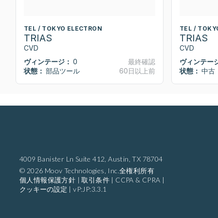
TEL / TOKYO ELECTRON
TEL / TOK
TRIAS
TRIAS
CVD
CVD
ヴィンテージ：
0
最終確認
ヴィンテー
状態：
部品ツール
60日以上前
状態：
中古
4009 Banister Ln Suite 412,
Austin, TX 78704
© 2026 Moov Technologies, Inc.全権利所有
個人情報保護方針
|
取引条件
|
CCPA & CPRA
|
クッキーの設定
|
vP:JP:3.3.1