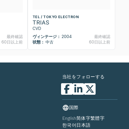
TEL / TOKYO ELECTRON
T
TRIAS
T
CVD
C
最終確認
ヴィンテージ：
2004
最終確認
ヴ
60日以上前
状態：
中古
60日以上前
状
当社をフォローする
国際
English
简体字
繁體字
한국어
日本語