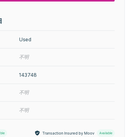
細
Used
不明
143748
不明
不明
Transaction Insured by Moov
able
Available