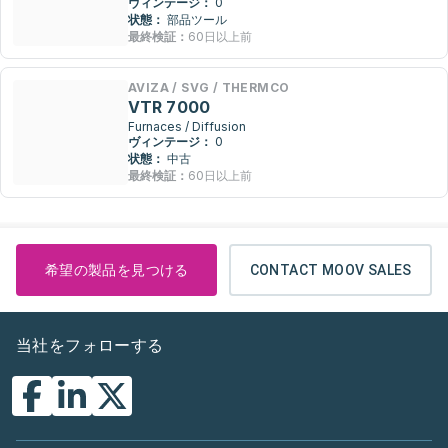
ヴィンテージ：
0
状態：
部品ツール
最終検証：
60日以上前
AVIZA / SVG / THERMCO
VTR 7000
Furnaces / Diffusion
ヴィンテージ：
0
状態：
中古
最終検証：
60日以上前
希望の製品を見つける
CONTACT MOOV SALES
当社をフォローする