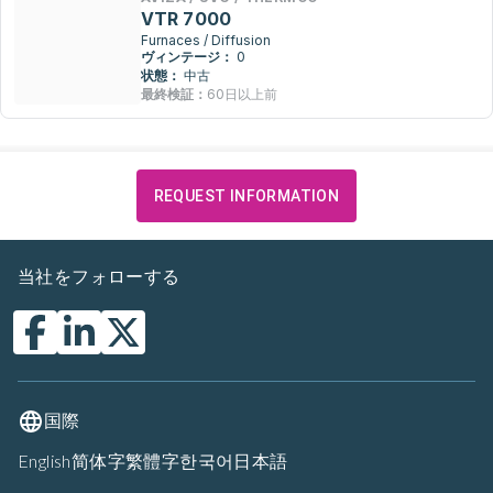
VTR 7000
Furnaces / Diffusion
ヴィンテージ：
0
状態：
中古
最終検証：
60日以上前
REQUEST INFORMATION
当社をフォローする
国際
English
简体字
繁體字
한국어
日本語