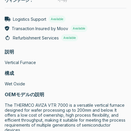
ヴィンテージ：
Logistics Support
Available
Transaction Insured by Moov
Available
Refurbishment Services
Available
説明
Vertical Furnace
構成
Wet Oxide
OEMモデルの説明
The THERMCO AVIZA VTR 7000 is a versatile vertical furnace 
designed for wafer processing up to 200mm and below. It 
offers a low cost of ownership, high process flexibility, and 
efficient throughput, making it suitable for meeting the process 
requirements of multiple generations of semiconductor 
devices