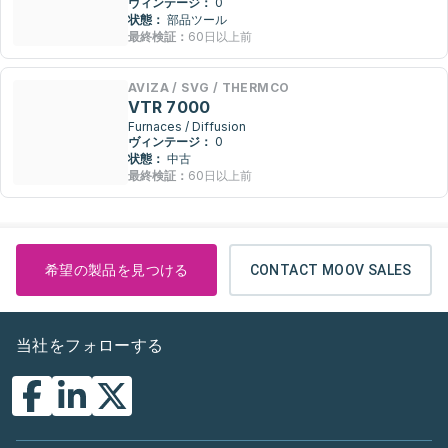
ヴィンテージ：
0
状態：
部品ツール
最終検証：
60日以上前
AVIZA / SVG / THERMCO
VTR 7000
Furnaces / Diffusion
ヴィンテージ：
0
状態：
中古
最終検証：
60日以上前
希望の製品を見つける
CONTACT MOOV SALES
当社をフォローする