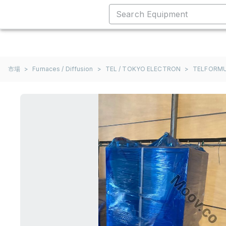
市場
>
Furnaces / Diffusion
>
TEL / TOKYO ELECTRON
>
TELFORM