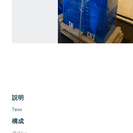
説明
Teos
構成
構成なし