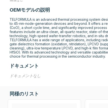
OEMモデルの説明
TELFORMULA is an advanced thermal processing system desig
to 45-nm-node-generation devices and beyond. It offers a r
(CoO), a short cycle time, and significantly improved process
features include an ultra-clean, all-quartz reactor, state-of-th
technology, high-speed wafer-transfer robotics, and in-situ d
TELFORMULA has a wide range of applications, including radica
gate dielectrics formation (oxidation, nitridation), LPCVD (supp
cleaning), ultra-low temperature LPCVD, and high-k film formati
HfSiO). With its advanced technology and versatile capabiliti
choice for thermal processing in the semiconductor industry.
ドキュメント
ドキュメントなし
同様のリスト