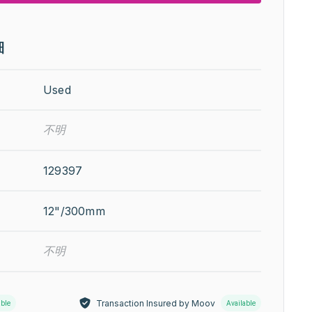
細
Used
不明
129397
12"/300mm
不明
Transaction Insured by Moov
able
Available