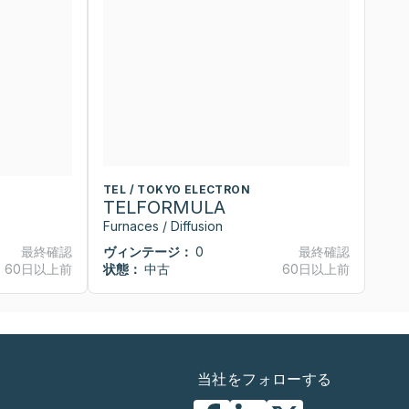
TEL / TOKYO ELECTRON
T
TELFORMULA
T
Furnaces / Diffusion
Fu
最終確認
ヴィンテージ：
0
最終確認
ヴ
60日以上前
状態：
中古
60日以上前
状
当社をフォローする