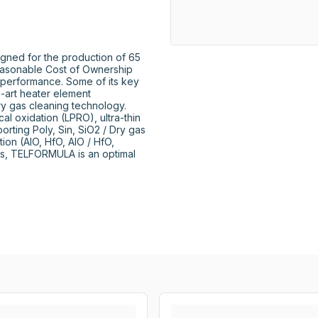
ned for the production of 65 
easonable Cost of Ownership 
 performance. Some of its key 
e-art heater element 
ry gas cleaning technology. 
l oxidation (LPRO), ultra-thin 
orting Poly, Sin, SiO2 / Dry gas 
on (AIO, HfO, AIO / HfO, 
es, TELFORMULA is an optimal 