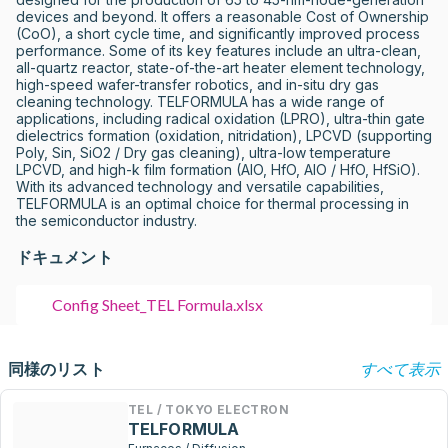
devices and beyond. It offers a reasonable Cost of Ownership 
(CoO), a short cycle time, and significantly improved process 
performance. Some of its key features include an ultra-clean, 
all-quartz reactor, state-of-the-art heater element technology, 
high-speed wafer-transfer robotics, and in-situ dry gas 
cleaning technology. TELFORMULA has a wide range of 
applications, including radical oxidation (LPRO), ultra-thin gate 
dielectrics formation (oxidation, nitridation), LPCVD (supporting 
Poly, Sin, SiO2 / Dry gas cleaning), ultra-low temperature 
LPCVD, and high-k film formation (AIO, HfO, AIO / HfO, HfSiO). 
With its advanced technology and versatile capabilities, 
TELFORMULA is an optimal choice for thermal processing in 
the semiconductor industry.
ドキュメント
Config Sheet_TEL Formula.xlsx
同様のリスト
すべて表示
TEL / TOKYO ELECTRON
TELFORMULA