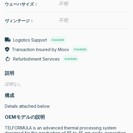
不明
ウェーハサイズ：
不明
ヴィンテージ：
Logistics Support
Available
Transaction Insured by Moov
Available
Refurbishment Services
Available
説明
説明なし
構成
Details attached below
OEMモデルの説明
TELFORMULA is an advanced thermal processing system 
designed for the production of 65 to 45-nm-node-generation 