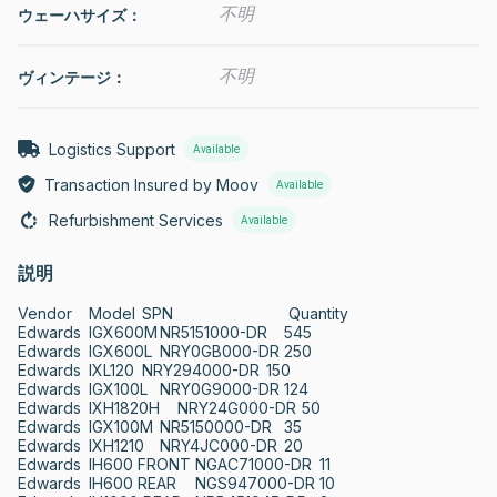
不明
ウェーハサイズ：
不明
ヴィンテージ：
Logistics Support
Available
Transaction Insured by Moov
Available
Refurbishment Services
Available
説明
Vendor	Model	SPN	                         Quantity

Edwards	IGX600M	NR5151000-DR	545

Edwards	IGX600L	NRY0GB000-DR	250

Edwards	IXL120	NRY294000-DR	150

Edwards	IGX100L	NRY0G9000-DR	124

Edwards	IXH1820H	NRY24G000-DR	50

Edwards	IGX100M	NR5150000-DR	35

Edwards	IXH1210	NRY4JC000-DR	20

Edwards	IH600 FRONT	NGAC71000-DR	11

Edwards	IH600 REAR	NGS947000-DR	10
