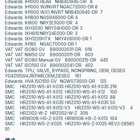
Edwards	IH1000 REAR	NRB451945-DR	8

Edwards	IH1000 W/INVRT	NGAC72000-DR	8

Edwards	IH1000 W/O INVRT	NRB450945-DR	7

Edwards	IH1800	NGS949000-DR	4

Edwards	IH600	NRY2E3000-DR	4

Edwards	IXH3030	NRY24H000-DR	3

Edwards	IXH610	NRY24E000-DR	3

Edwards	IXH1220HTX	NRY4V8000-DR	1

Edwards	IH180	NGAC70000-DR	1

VAT	VAT ISO80 GV	B90002031-DR	618

VAT	VAT NW50 GV	B90002011-DR	603

VAT	VAT ISO80 Manual GV	B90000215-DR	445

VAT	VAT ISO100 GV	B90002041-DR	402

Edwards	TPU, VALVE, BYPASS, NONSPRING, OEM, DESEG	
Y04210594,REPAIR,OEM,DESEG	161

Edwards	HVA ISO100 GV	NGW073000-DR	125

SMC	HRZ010-WS-A1-X035	HRZ010-WS-A1-X035	216

SMC	HRZ010-WS-A1-X012	HRZ010-WS-A1-X12	100

SMC	HRZ010-WS-A1-X012	HRZ010-WS-A1-X012	88

SMC	HRZ010-WS-A1-X035	HRZ010-WS-A1-X035	50

SMC	HRZ010-WS-A1-X012-V3	HRZ010-WS-A1-X012-V3	4

SMC	HRZ002-W-Z	HRZ002-W-Z	308

SMC	HRW008-HS-Z-X013	HRW008-HS-Z-X013	104

SMC	HRZ010-WS-Z-X025	HRZ010-WS-Z-X025-REV2-DEMO	
91