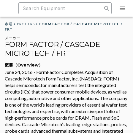
市場
>
PROBERS
>
FORM FACTOR / CASCADE MICROTECH /
FRT
メーカー
FORM FACTOR / CASCADE
MICROTECH / FRT
概要（Overview）
June 24, 2016 - FormFactor Completes Acquisition of
Cascade Microtech FormFactor, Inc. (NASDAQ: FORM)
helps semiconductor manufacturers test the integrated
circuits (ICs) that power consumer mobile devices, as well as
computing, automotive and other applications. The company
is one of the world’s leading providers of essential wafer test
technologies and expertise, with an extensive portfolio of
high-performance probe cards for DRAM, Flash and SoC
devices. Cascade Microtech’s leading-edge stations, probes,
probe cards, advanced thermal subsystems and integrated